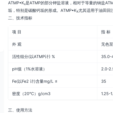
ATMP•K
是ATMP的部分钾盐溶液，相对于等量的钠盐ATM
x
垢，特别是碳酸钙垢的形成。ATMP•K
尤其适用于油田回
X
二、技术指标
项 目
指 标
外 观
无色
活性组分(以ATMP计) %
35.0-
pH值（1%水溶液）
2.0-2.
Fe(以Fe2 计)含量mg/L ≤
35
密度（20℃）g/cm3
1.25-1
三、使用方法