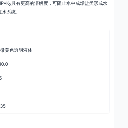
P•K
具有更高的溶解度，可阻止水中成垢盐类形成水
X
注水系统。
至微黄色透明液体
40.0
5
.35