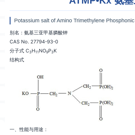
ATMP•Kx 
Potassium salt of Amino Trimethylene Phosphoni
别名：氨基三亚甲基膦酸钾
CAS No. 27794-93-0
分子式 C
H
NO
P
K
3
11
9
3
结构式
一、性能与用途：