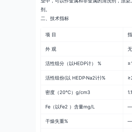
业中，可以作金属和非金属的清洗剂，漂染
剂。
二、技术指标
项 目
指
外 观
活性组分（以HEDP计） %
≥
活性组份(以 HEDP·Na2计)%
≥
密度（20℃）g/cm3
1.
Fe（以Fe2 ）含量mg/L
干燥失重%