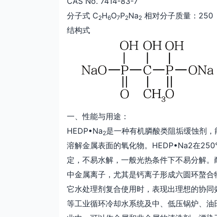
CAS No. 7414-83-7
分子式 C
H
O
P
Na
相对分子质量：250
2
6
7
2
2
结构式
一、性能与用途：
HEDP•Na
是一种有机膦酸类阻垢缓蚀剂，
2
溶解金属表面的氧化物。HEDP•Na2在2
定，不易水解，一般光热条件下不易分解。
中金属离子，尤其是钙离子形成六圆环螯合
它水处理剂复合使用时，表现出理想的协同效
等工业循环冷却水系统及中、低压锅炉、油田