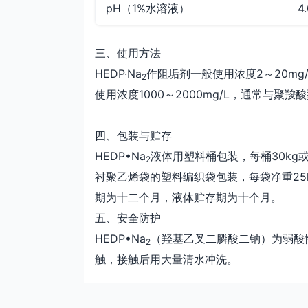
pH（1%水溶液）
4.
三、使用方法
HEDP·Na
作阻垢剂一般使用浓度2～20mg/
2
使用浓度1000～2000mg/L，通常与聚
四、包装与贮存
HEDP•Na
液体用塑料桶包装，每桶30kg或
2
衬聚乙烯袋的塑料编织袋包装，每袋净重25
期为十二个月，液体贮存期为十个月。
五、安全防护
HEDP•Na
（羟基乙叉二膦酸二钠）为弱酸
2
触，接触后用大量清水冲洗。