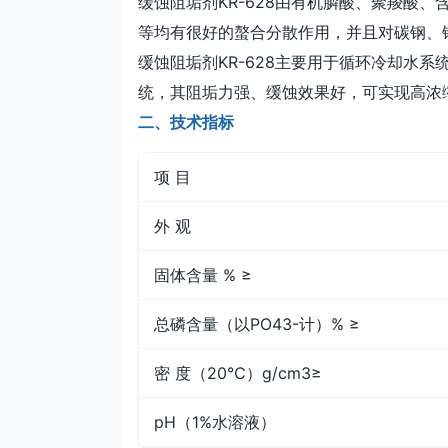
缓蚀阻垢剂KR-628由有机膦酸、聚羧酸
等均有很好的螯合分散作用，并且对碳钢、
缓蚀阻垢剂KR-628主要用于循环冷却水
统，其阻垢力强、缓蚀效果好，可实现高浓
二、技术指标
项 目
外 观
固体含量 % ≥
总磷含量（以PO43-计）% ≥
密 度（20℃）g/cm3≥
pH（1%水溶液）