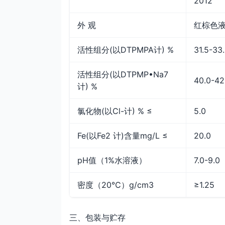
2012
外 观
红棕色
活性组分(以DTPMPA计) %
31.5-33
活性组分(以DTPMP•Na7
40.0-42
计) %
氯化物(以Cl-计) % ≤
5.0
Fe(以Fe2 计)含量mg/L ≤
20.0
pH值（1%水溶液）
7.0-9.0
密度（20℃）g/cm3
≥1.25
三、包装与贮存