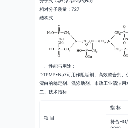
分子式 C
H
O
N
P
Na
9
21
15
3
5
7
相对分子质量：727
结构式
一、性能与用途：
DTPMP•Na7可用作阻垢剂、高效螯合剂
漂白的稳定剂、洗涤助剂、市政工业清洁用
二、技术指标
指 标
项 目
符合HG/